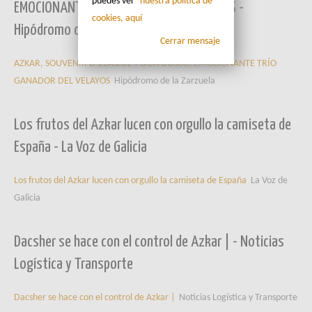
puedes ver
nuestra política de
EMOCIONANTE TRÍO GANADOR DEL VELAYOS -
cookies, aquí
Hipódromo de la Zarzuela
Cerrar mensaje
AZKAR, SOUVENIR D´ECAJEUL Y DON BOSCO, EMOCIONANTE TRÍO
GANADOR DEL VELAYOS
Hipódromo de la Zarzuela
Los frutos del Azkar lucen con orgullo la camiseta de
España - La Voz de Galicia
Los frutos del Azkar lucen con orgullo la camiseta de España
La Voz de
Galicia
Dacsher se hace con el control de Azkar | - Noticias
Logística y Transporte
Dacsher se hace con el control de Azkar |
Noticias Logística y Transporte