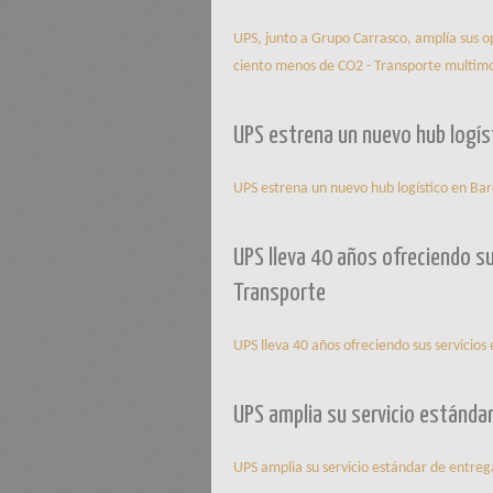
UPS, junto a Grupo Carrasco, amplía sus o
ciento menos de CO2 - Transporte multim
UPS estrena un nuevo hub logís
UPS estrena un nuevo hub logístico en Ba
UPS lleva 40 años ofreciendo su
Transporte
UPS lleva 40 años ofreciendo sus servicios
UPS amplia su servicio estánda
UPS amplia su servicio estándar de entreg