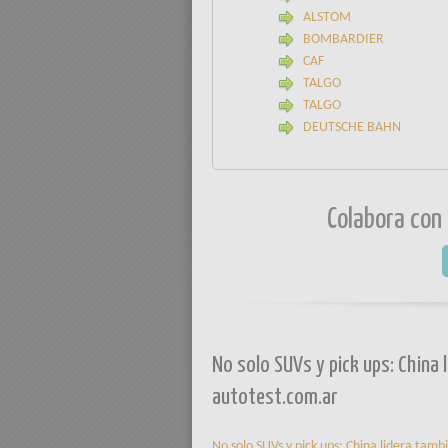
ALSTOM
BOMBARDIER
CAF
TALGO
TALGO
DEUTSCHE BAHN
Colabora con
No solo SUVs y pick ups: China 
autotest.com.ar
No solo SUVs y pick ups: China lidera tamb