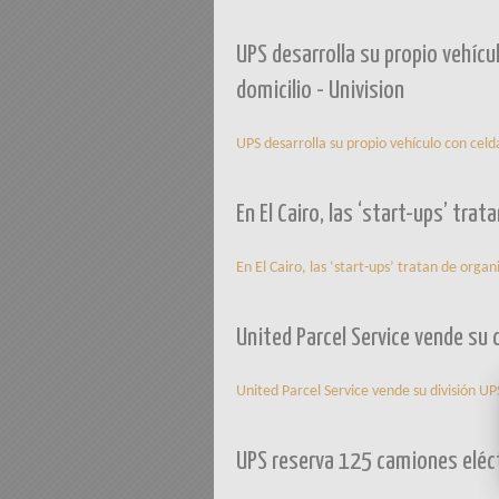
UPS desarrolla su propio vehíc
domicilio - Univision
UPS desarrolla su propio vehículo con celd
En El Cairo, las ‘start-ups’ tra
En El Cairo, las ‘start-ups’ tratan de organ
United Parcel Service vende su 
United Parcel Service vende su división UP
UPS reserva 125 camiones eléct