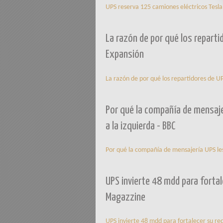
UPS reserva 125 camiones eléctricos Tesla
La razón de por qué los reparti
Expansión
La razón de por qué los repartidores de UP
Por qué la compañía de mensaje
a la izquierda - BBC
Por qué la compañía de mensajería UPS les
UPS invierte 48 mdd para fortal
Magazzine
UPS invierte 48 mdd para fortalecer su red