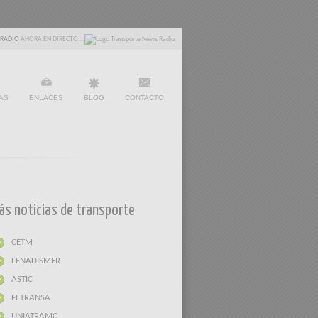
 RADIO
AHORA EN DIRECTO...
AS
ENLACES
BLOG
CONTACTO
ás noticias de transporte
CETM
FENADISMER
ASTIC
FETRANSA
UNIATRAMC