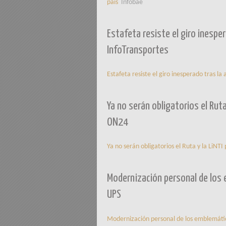
país
Infobae
Estafeta resiste el giro inesper
InfoTransportes
Estafeta resiste el giro inesperado tras la 
Ya no serán obligatorios el Ruta
ON24
Ya no serán obligatorios el Ruta y la LiNT
Modernización personal de los 
UPS
Modernización personal de los emblemáti