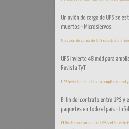
Un avión de carga de UPS se estr
muertos - Microsiervos
Un avión de carga de UPS se estrella al de
UPS invierte 48 mdd para ampliar
Revista TyT
UPS invierte 48 mdd para ampliar su red gl
El fin del contrato entre UPS y 
paquetes en todo el país - Inf
El fin del contrato entre UPS y el Servici